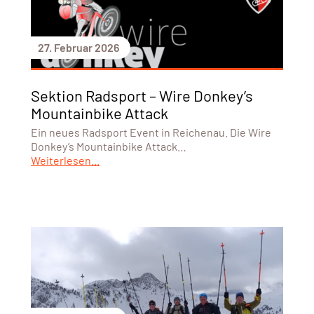
27. Februar 2026
Sektion Radsport – Wire Donkey’s
Mountainbike Attack
Ein neues Radsport Event in Reichenau. Die Wire
Donkey’s Mountainbike Attack…
Weiterlesen...