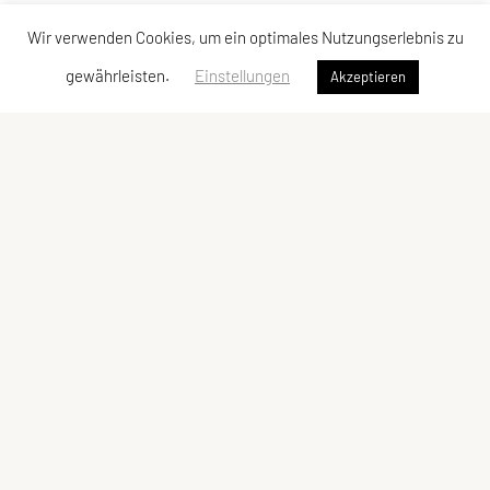
Wir verwenden Cookies, um ein optimales Nutzungserlebnis zu
gewährleisten.
Einstellungen
Akzeptieren
SPORTUNION Reichenau-Ottenschlag-Haibach
Reith 40, 4204 Reichenau im Mühlkreis
Tel: +43 650 / 59 59 508
E-Mail:
info@sportunion-reichenau.at
ZVR-Zahl: 909495979
Kontaktadressen
Schnellzugriff