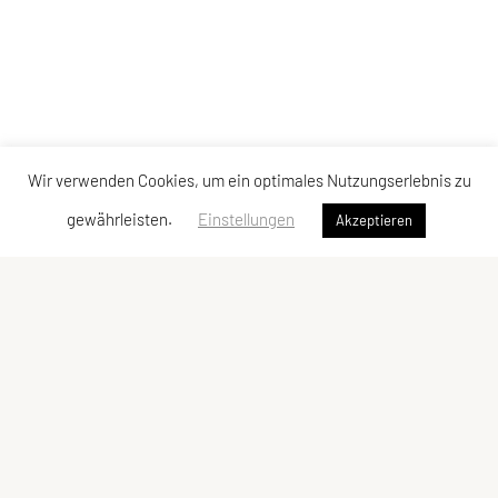
Wir verwenden Cookies, um ein optimales Nutzungserlebnis zu
gewährleisten.
Einstellungen
Akzeptieren
SPORTUNION Reichenau-Ottenschlag-Haibach
Reith 40, 4204 Reichenau im Mühlkreis
Tel: +43 650 / 59 59 508