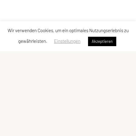
Wir verwenden Cookies, um ein optimales Nutzungserlebnis zu
gewährleisten.
Einstellungen
Akzeptieren
SPORTUNION Reichenau-Ottenschlag-Haibach
Reith 40, 4204 Reichenau im Mühlkreis
Tel: +43 650 / 59 59 508
E-Mail:
info@sportunion-reichenau.at
ZVR-Zahl: 909495979
Kontaktadressen
Schnellzugriff