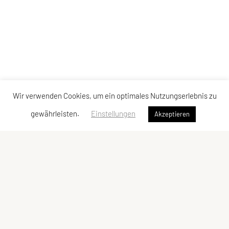
Wir verwenden Cookies, um ein optimales Nutzungserlebnis zu
gewährleisten.
Einstellungen
Akzeptieren
SPORTUNION Reichenau-Ottenschlag-Haibach
Reith 40, 4204 Reichenau im Mühlkreis
Tel: +43 650 / 59 59 508
E-Mail:
info@sportunion-reichenau.at