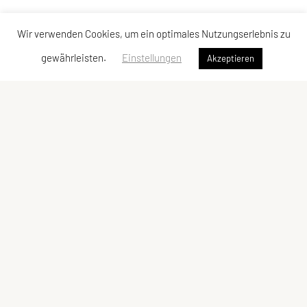
Wir verwenden Cookies, um ein optimales Nutzungserlebnis zu
gewährleisten.
Einstellungen
Akzeptieren
SPORTUNION Reichenau-Ottenschlag-Haibach
Reith 40, 4204 Reichenau im Mühlkreis
Tel: +43 650 / 59 59 508
E-Mail:
info@sportunion-reichenau.at
ZVR-Zahl: 909495979
Kontaktadressen
Schnellzugriff
Kontakt
Über uns
Vorstand
Sektionen